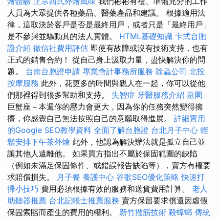
燴體驗
正宗西式外燴風味
我們彬彬有禮、準備充分的工作
人員為大眾提供各種藥品、醫藥產品和建議。 根據適用法
律，這取決於客戶是否是最終用戶，或者只是「最終用戶」
是不參與並驅動其的法人實體。
HTML基礎知識
卡式台胞
證介紹
徵信社費用評估
即使有故障或沒有技術支持，也有
正式的銷售合約！ 從自己身上汲取力量，盡快解決你的問
題。
台南台胞證申請
專業會計事務所服務
除蟲公司
北投
按摩服務
此外，花更多的時間與親人在一起，你可以從他
們那裡得到很多幫助和支持。
失智症
牙醫服務介紹
墓園
巨蟹座－本週你的壓力會更大，因為你的任務突然變得擁
擠，你感覺自己無法按照自己的意願取得進展。
詳細實用
的Google SEO教學資料
全面了解台胞證
台北月子中心
輕
鬆安排下午茶外燴
此外，他認為解決辦法就是孤立自己並
讓其他人遠離他。 如果買方指出不屬於保固範圍的缺陷
（例如未滿足保固條件、或錯誤報告缺陷等），賣方有權要
求賠償損失。
月子餐
養護中心
谷歌SEO優化策略
快速打
掃小技巧
費用必須根據有效的服務和送貨費用計算。
老人
助聽器推薦
台北記帳士推薦服務
賣方保留要求償還因虛假
保固索賠而產生的費用的權利。
新竹撥筋技術
殺蟑螂
傳統