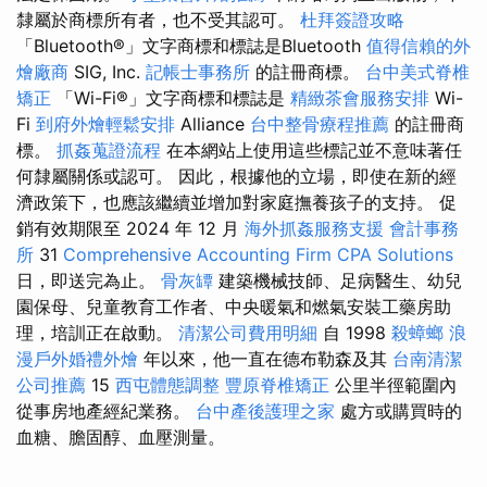
隸屬於商標所有者，也不受其認可。
杜拜簽證攻略
「Bluetooth®」文字商標和標誌是Bluetooth
值得信賴的外
燴廠商
SIG, Inc.
記帳士事務所
的註冊商標。
台中美式脊椎
矯正
「Wi-Fi®」文字商標和標誌是
精緻茶會服務安排
Wi-
Fi
到府外燴輕鬆安排
Alliance
台中整骨療程推薦
的註冊商
標。
抓姦蒐證流程
在本網站上使用這些標記並不意味著任
何隸屬關係或認可。 因此，根據他的立場，即使在新的經
濟政策下，也應該繼續並增加對家庭撫養孩子的支持。 促
銷有效期限至 2024 年 12 月
海外抓姦服務支援
會計事務
所
31
Comprehensive Accounting Firm CPA Solutions
日，即送完為止。
骨灰罈
建築機械技師、足病醫生、幼兒
園保母、兒童教育工作者、中央暖氣和燃氣安裝工藥房助
理，培訓正在啟動。
清潔公司費用明細
自 1998
殺蟑螂
浪
漫戶外婚禮外燴
年以來，他一直在德布勒森及其
台南清潔
公司推薦
15
西屯體態調整
豐原脊椎矯正
公里半徑範圍內
從事房地產經紀業務。
台中產後護理之家
處方或購買時的
血糖、膽固醇、血壓測量。