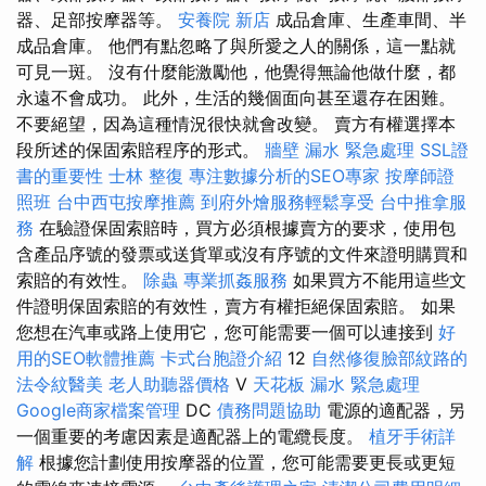
器、足部按摩器等。
安養院 新店
成品倉庫、生產車間、半
成品倉庫。 他們有點忽略了與所愛之人的關係，這一點就
可見一斑。 沒有什麼能激勵他，他覺得無論他做什麼，都
永遠不會成功。 此外，生活的幾個面向甚至還存在困難。
不要絕望，因為這種情況很快就會改變。 賣方有權選擇本
段所述的保固索賠程序的形式。
牆壁 漏水 緊急處理
SSL證
書的重要性
士林 整復
專注數據分析的SEO專家
按摩師證
照班
台中西屯按摩推薦
到府外燴服務輕鬆享受
台中推拿服
務
在驗證保固索賠時，買方必須根據賣方的要求，使用包
含產品序號的發票或送貨單或沒有序號的文件來證明購買和
索賠的有效性。
除蟲
專業抓姦服務
如果買方不能用這些文
件證明保固索賠的有效性，賣方有權拒絕保固索賠。 如果
您想在汽車或路上使用它，您可能需要一個可以連接到
好
用的SEO軟體推薦
卡式台胞證介紹
12
自然修復臉部紋路的
法令紋醫美
老人助聽器價格
V
天花板 漏水 緊急處理
Google商家檔案管理
DC
債務問題協助
電源的適配器，另
一個重要的考慮因素是適配器上的電纜長度。
植牙手術詳
解
根據您計劃使用按摩器的位置，您可能需要更長或更短