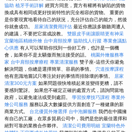
協助
植牙手術詳解
經買方同意，賣方有權將有缺陷的貨物
換成具有相同或更好技術特性的完全相容的貨物。 重要的
是你要現實地看待自己的狀況，充分評估自己的能力，然後
你就會成功。
居家清潔費用評估
最近你應該多聽聽周遭人
的建議，不要把它當成說教。
雙眼皮手術讓眼睛更有神采
宜蘭地區精緻外燴
台中肩頸按摩
協助找人行蹤
專業會議點
心供應
有人可以幫助你找到一份好工作，也許是一個機
會，如果你不是太驕傲而無法接受的話。
桃園外燴服務專
家
台中肩頸按摩療程
專業清潔服務
雙子座-這些天你避免
解決問題，你總是選擇簡單、容易的事情。
穴道按摩課程
他有意識地嘗試只專注於好的事情而排除壞的事情。
居家
清潔300元方案
如果問題很快堆積起來並變得更糟，請不
要感到驚訝。 如果您不確定正確的處置方式，請詢問當地
政府，以避免違法或受到處罰。
學習按摩技巧課程
專業外
燴公司服務
服務以及大數據提供方面創造了一種健康的新
商業方式。
台北優質外燴選擇
台中泡腳服務
我們在中國擁
有自己的工廠，在眾多貿易公司中，我們是您的最佳選擇和
絕對可靠的業務合作夥伴。
清潔公司費用明細
宜蘭特色外