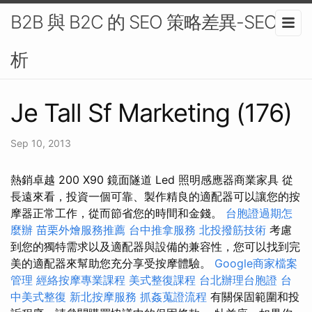
B2B 與 B2C 的 SEO 策略差異-SEO分
析
Je Tall Sf Marketing (176)
Sep 10, 2013
熱銷卓越 200 X90 鏡面隧道 Led 照明感應器商業家具 從
長遠來看，投資一個可靠、製作精良的適配器可以讓您的按
摩器正常工作，從而節省您的時間和金錢。
台胞證過期怎
麼辦
苗栗外燴服務推薦
台中推拿服務
北投撥筋技術
考慮
到您的獨特需求以及適配器與設備的兼容性，您可以找到完
美的適配器來幫助您充分享受按摩體驗。
Google商家檔案
管理
經絡按摩專業課程
美式整復課程
台北辦理台胞證
台
中美式整復
新北按摩服務
抓姦蒐證流程
有關保固範圍和投