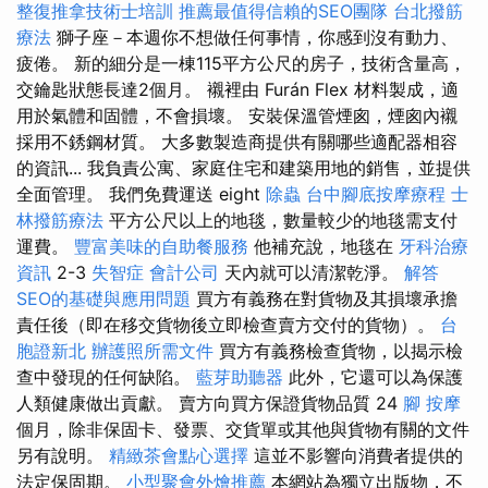
整復推拿技術士培訓
推薦最值得信賴的SEO團隊
台北撥筋
療法
獅子座－本週你不想做任何事情，你感到沒有動力、
疲倦。 新的細分是一棟115平方公尺的房子，技術含量高，
交鑰匙狀態長達2個月。 襯裡由 Furán Flex 材料製成，適
用於氣體和固體，不會損壞。 安裝保溫管煙囪，煙囪內襯
採用不銹鋼材質。 大多數製造商提供有關哪些適配器相容
的資訊... 我負責公寓、家庭住宅和建築用地的銷售，並提供
全面管理。 我們免費運送 eight
除蟲
台中腳底按摩療程
士
林撥筋療法
平方公尺以上的地毯，數量較少的地毯需支付
運費。
豐富美味的自助餐服務
他補充說，地毯在
牙科治療
資訊
2-3
失智症
會計公司
天內就可以清潔乾淨。
解答
SEO的基礎與應用問題
買方有義務在對貨物及其損壞承擔
責任後（即在移交貨物後立即檢查賣方交付的貨物）。
台
胞證新北
辦護照所需文件
買方有義務檢查貨物，以揭示檢
查中發現的任何缺陷。
藍芽助聽器
此外，它還可以為保護
人類健康做出貢獻。 賣方向買方保證貨物品質 24
腳 按摩
個月，除非保固卡、發票、交貨單或其他與貨物有關的文件
另有說明。
精緻茶會點心選擇
這並不影響向消費者提供的
法定保固期。
小型聚會外燴推薦
本網站為獨立出版物，不