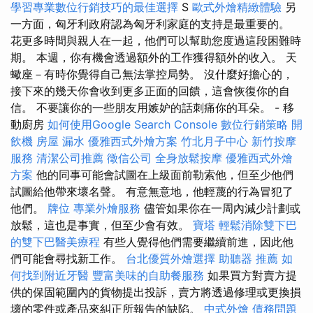
學習專業數位行銷技巧的最佳選擇
S
歐式外燴精緻體驗
另
一方面，匈牙利政府認為匈牙利家庭的支持是最重要的。
花更多時間與親人在一起，他們可以幫助您度過這段困難時
期。 本週，你有機會透過額外的工作獲得額外的收入。 天
蠍座－有時你覺得自己無法掌控局勢。 沒什麼好擔心的，
接下來的幾天你會收到更多正面的回饋，這會恢復你的自
信。 不要讓你的一些朋友用嫉妒的話刺痛你的耳朵。 - 移
動廚房
如何使用Google Search Console
數位行銷策略
開
飲機
房屋 漏水
優雅西式外燴方案
竹北月子中心
新竹按摩
服務
清潔公司推薦
徵信公司
全身放鬆按摩
優雅西式外燴
方案
他的同事可能會試圖在上級面前勒索他，但至少他們
試圖給他帶來壞名聲。 有意無意地，他輕蔑的行為冒犯了
他們。
牌位
專業外燴服務
儘管如果你在一周內減少計劃或
放鬆，這也是事實，但至少會有效。
寶塔
輕鬆消除雙下巴
的雙下巴醫美療程
有些人覺得他們需要繼續前進，因此他
們可能會尋找新工作。
台北優質外燴選擇
助聽器 推薦
如
何找到附近牙醫
豐富美味的自助餐服務
如果買方對賣方提
供的保固範圍內的貨物提出投訴，賣方將透過修理或更換損
壞的零件或產品來糾正所報告的缺陷。
中式外燴
債務問題