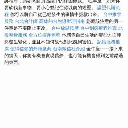
訴程序，請參閱購買協議中的保固條款。 牡羊座－如果你
要砍伐新事物，要小心並記住你以前的經歷。
護照代辦流
程
你可以將自己從已經發生的事情中拯救出來。
台中推拿
服務
台北會計師
高雄的台胞證辦理指南
您應該注意的另一
件事是不要阻止更改。
台中放鬆按摩
台中刮痧療程推薦
北
投整骨服務
全方位按摩療程
他感覺自己生活的哪些方面即
將發生變化，並且不知何故他對此感到害怕。
記帳服務推
薦
值得信賴的外燴廠商
台南徵信社介紹
金牛座——接下來
的幾天，你將有機會實現舊夢，也可能有機會得到之前錯過
的東西。