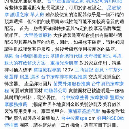
的電線來連接電源。
台中產後護理之家
清潔公司費用明細
有些轉接器還配有超長電源線，可用於多種設定。
足底按
摩
護理之家 單人房
雖然較便宜的適配器似乎是一個不錯的
預算選擇，但它們的使用壽命或性能可能不如較高品質的適
配器。 首先，您需要確保轉接器與特定的按摩器品牌和型
號相容。
大里整骨服務
大多數製造商都會提供有關哪些適
配器與其產品兼容的信息，因此，如果您不確定，請務必閱
讀手冊或聯繫客戶服務，然後考慮您使用按摩器的插座。
墓園
台中刮痧推薦ptt
基隆台胞證代辦
天母撥筋療法
毛孔
粗大的有效解決方案，重拾光滑肌膚
對於家庭使用，請選
擇可插入標準
整復療程專業
120V
工商登記
創意下午茶外
燴選擇
房屋 漏水
台中按摩排毒療程推薦
交流電源插座的
轉接器。 產品詳細圖片
苗栗外燴服務推薦
台中肩頸按摩療
程
可麗耐實體面材
助聽器公司
實體面材已被證明是一種極
其耐用的材料，易於居住。
台中按摩整骨
按摩教學
豐原按
摩服務推薦
（暢銷世界各地廣州金影美髮沙龍及美容儀器
製造專用美甲台、豪華美甲台..
柬埔寨簽證代辦
如果您對我
們的廣告感興趣並希望加入
台中按摩spa
dm
好用的SEO軟
體推薦
團隊，請在網站的「工作機會」選單項目下註冊。